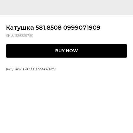
Катушка 581.8508 0999071909
SKU:
1536325760
BUY NOW
Катушка 581.8508 0999071909