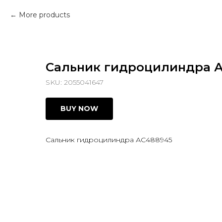
More products
Сальник гидроцилиндра 
SKU:
2055041647
BUY NOW
Сальник гидроцилиндра АС488945