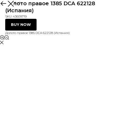
Долото правое 1385 DCA 622128
More products
(Испания)
SKU:
43609719
BUY NOW
Долото правое 1385 DCA 622128 (Испания)