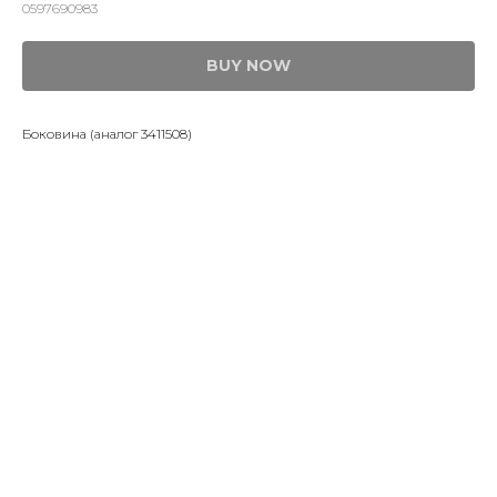
0597690983
BUY NOW
Боковина (аналог 3411508)