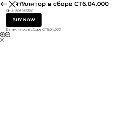
Вентилятор в сборе СТ6.04.000
More products
SKU:
1505252320
BUY NOW
Вентилятор в сборе СТ6.04.000