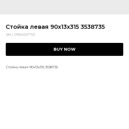
Стойка левая 90х13х315 3538735
SKU:
01904547753
BUY NOW
Стойка левая 90х13х315 3538735