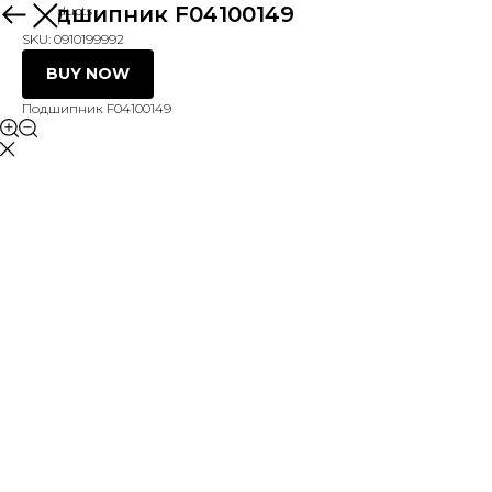
Подшипник F04100149
More products
SKU:
0910199992
BUY NOW
Подшипник F04100149