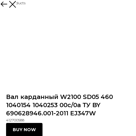
More products
Вал карданный W2100 SD05 460
1040154 1040253 00c/0а ТУ BY
690628946.001-2011 EJ347W
412700588
BUY NOW