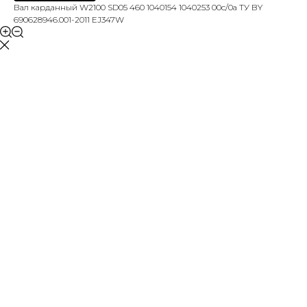
Вал карданный W2100 SD05 460 1040154 1040253 00c/0а ТУ BY
690628946.001-2011 EJ347W