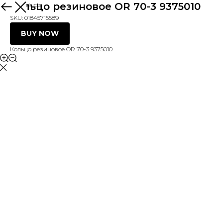
Кольцо резиновое OR 70-3 9375010
More products
SKU:
01845715589
BUY NOW
Кольцо резиновое OR 70-3 9375010