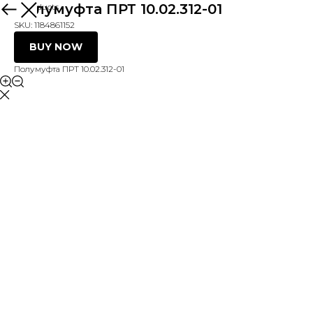
Полумуфта ПРТ 10.02.312-01
More products
SKU:
1184861152
BUY NOW
Полумуфта ПРТ 10.02.312-01