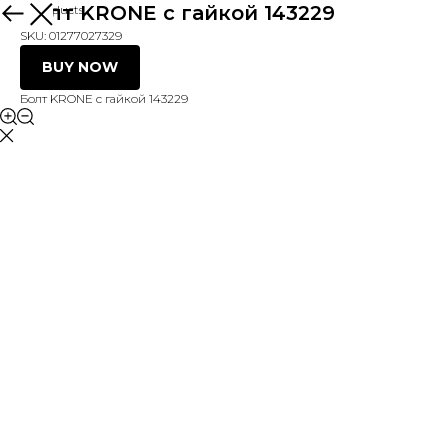
Болт KRONE с гайкой 143229
More products
SKU:
01277027329
BUY NOW
Болт KRONE с гайкой 143229