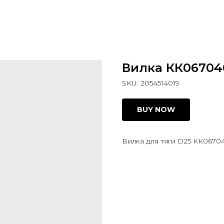
Вилка КК06704
SKU:
2054514019
BUY NOW
Вилка для тяги D25 КК0670