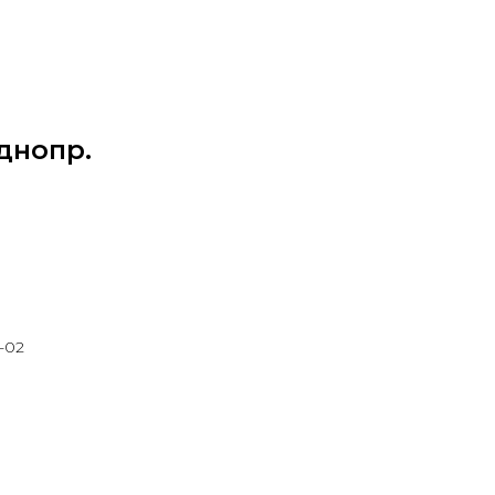
днопр.
-02