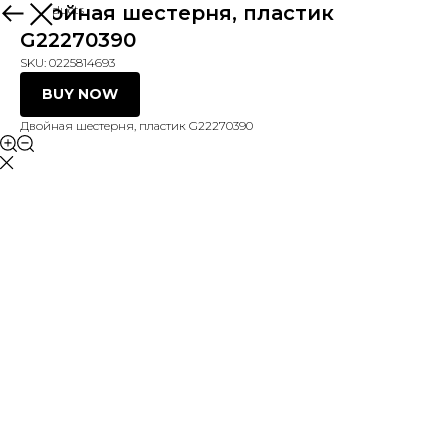
Двойная шестерня, пластик
More products
G22270390
SKU:
0225814693
BUY NOW
Двойная шестерня, пластик G22270390