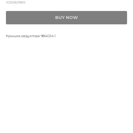
1055960889
BUY NOW
Крышка редуктора 984024.1