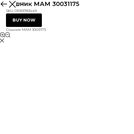
Сошник МАМ 30031175
More products
SKU:
01059783449
BUY NOW
Сошник МАМ 30031175