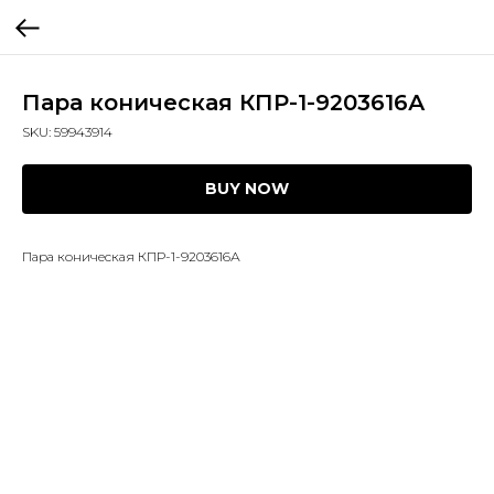
Пара коническая КПР-1-9203616А
SKU:
59943914
BUY NOW
Пара коническая КПР-1-9203616А