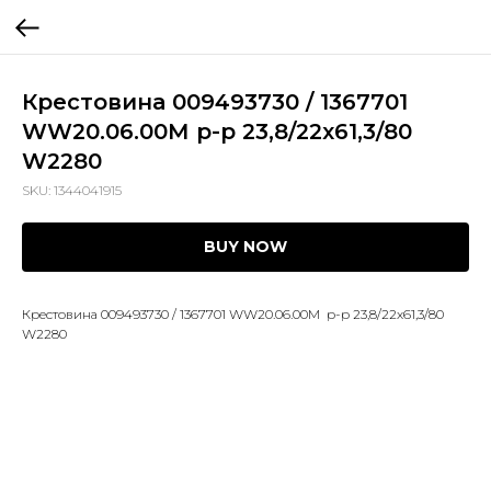
Крестовина 009493730 / 1367701
WW20.06.00М р-р 23,8/22х61,3/80
W2280
SKU:
1344041915
BUY NOW
Крестовина 009493730 / 1367701 WW20.06.00М р-р 23,8/22х61,3/80
W2280